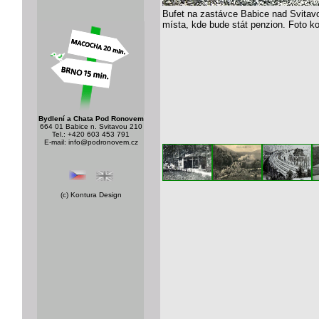
Bufet na zastávce Babice nad Svitavo
místa, kde bude stát penzion. Foto k
Bydlení a Chata Pod Ronovem
664 01 Babice n. Svitavou 210
Tel.: +420 603 453 791
E-mail:
info@podronovem.cz
(c)
Kontura Design