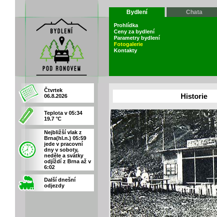
Bydlení
Chata
Prohlídka
Ceny za bydlení
Parametry bydlení
Fotogalerie
Kontakty
Čtvrtek
Historie
06.8.2026
Teplota v 05:34
19.7 °C
Nejbližší vlak z
Brna(hl.n.) 05:59
jede v pracovní
dny v soboty,
neděle a svátky
odjíždí z Brna až v
6:02
Další dnešní
odjezdy