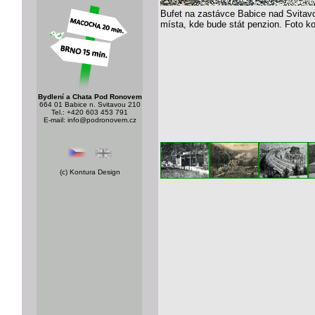
Bufet na zastávce Babice nad Svitavo
místa, kde bude stát penzion. Foto k
Bydlení a Chata Pod Ronovem
664 01 Babice n. Svitavou 210
Tel.: +420 603 453 791
E-mail:
info@podronovem.cz
(c)
Kontura Design