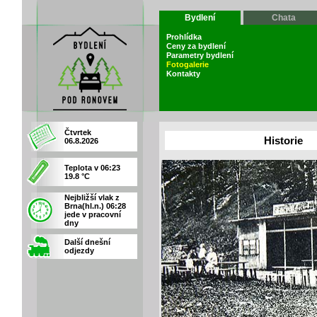
Bydlení
Chata
Prohlídka
Ceny za bydlení
Parametry bydlení
Fotogalerie
Kontakty
Čtvrtek
Historie
06.8.2026
Teplota v 06:23
19.8 °C
Nejbližší vlak z
Brna(hl.n.) 06:28
jede v pracovní
dny
Další dnešní
odjezdy