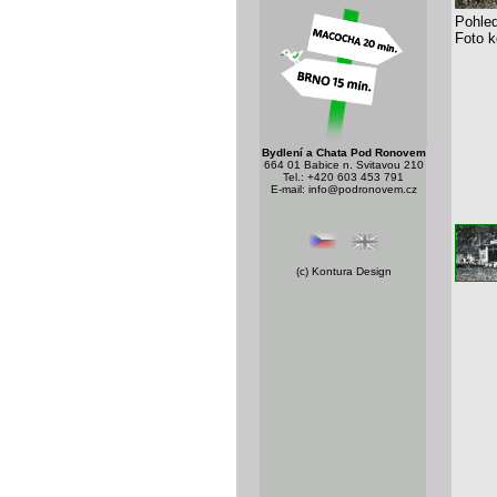
Pohled
Foto k
Bydlení a Chata Pod Ronovem
664 01 Babice n. Svitavou 210
Tel.: +420 603 453 791
E-mail:
info@podronovem.cz
(c)
Kontura Design