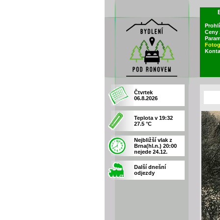
Prohl
Ceny 
Param
Fotog
Konta
Čtvrtek
06.8.2026
Teplota v 19:32
27.5 °C
Nejbližší vlak z
Brna(hl.n.) 20:00
nejede 24.12.
Další dnešní
odjezdy