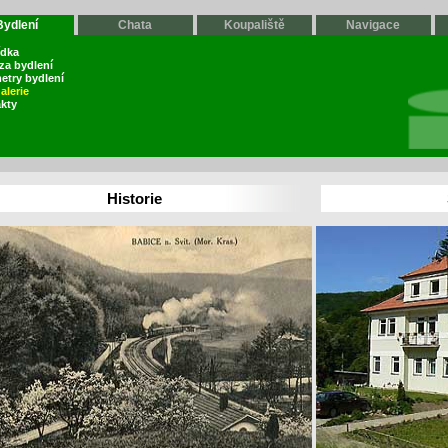
Bydlení
Chata
Koupaliště
Navigace
ídka
za bydlení
etry bydlení
alerie
kty
Historie