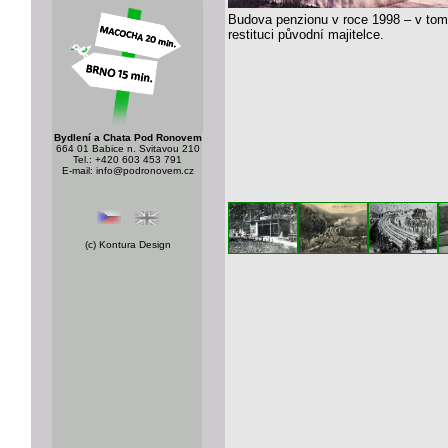
Budova penzionu v roce 1998 – v tom
restituci původní majitelce.
Bydlení a Chata Pod Ronovem
664 01 Babice n. Svitavou 210
Tel.: +420 603 453 791
E-mail:
info@podronovem.cz
(c)
Kontura Design