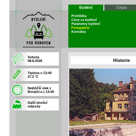
Bydlení
Chata
Prohlídka
Ceny za bydlení
Parametry bydlení
Fotogalerie
Kontakty
Sobota
Historie
08.8.2026
Teplota v 13:40
27.2 °C
Nejbližší vlak z
Brna(hl.n.) 14:00
Další dnešní
odjezdy